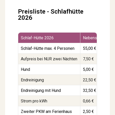
Preisliste - Schlafhütte
2026
Schlaf-Hütte 2026
Nebensaison
Z
Schlaf-Hütte max. 4 Personen
55,00 €
6
Aufpreis bei NUR zwei Nächten
7,50 €
7
Hund
5,00 €
5
Endreinigung
22,50 €
2
Endreinigung mit Hund
32,50 €
3
Strom pro kWh
0,66 €
0
Zweiter PKW am Ferienhaus
2,50 €
2